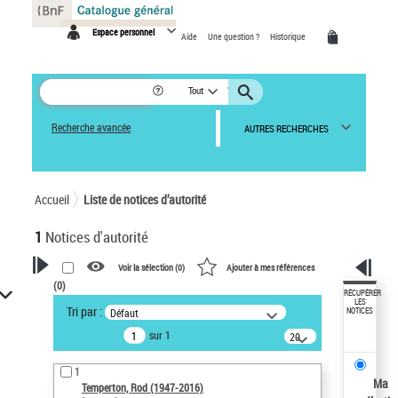
Panneau de gestion des cookies
Espace personnel
Aide
Une question ?
Historique
Tout
Recherche avancée
AUTRES RECHERCHES
Accueil
Liste de notices d’autorité
1
Notices d'autorité
Voir la sélection (
0
)
Ajouter à mes références
(
0
)
VOTRE RECHERCHE
RÉCUPÉRER
LES
Tri par :
Défaut
NOTICES
Recherche avancée dans les
sur 1
notices d’autorité
20
résultats/page
Œuvres liées à l'auteur :
1
Temperton, Rod (1947-2016)
Ma
Temperton, Rod (1947-2016)