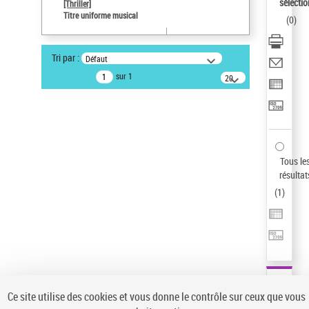
sélectio
[Thriller]
Auteur d’œuvre
Titre uniforme musical
(
0
)
Temperton, Rod (1947-2016)
Sauvegarder votre recherche
Tri par :
Défaut
AFFINER
sur 1
20
résultats/page
Type de notice d'autorité
Œuvre
(1)
Titre uniforme musical
(1)
Statut de la notice d’autorité
Tous le
résultat
Pays
(
1
)
Auteur d’œuvre
Ce site utilise des cookies et vous donne le contrôle sur ceux que vous