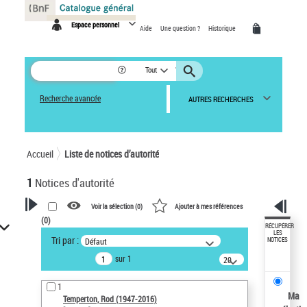
Panneau de gestion des cookies
Espace personnel
Aide
Une question ?
Historique
Tout
Recherche avancée
AUTRES RECHERCHES
Accueil
Liste de notices d’autorité
1
Notices d'autorité
Voir la sélection (
0
)
Ajouter à mes références
(
0
)
VOTRE RECHERCHE
RÉCUPÉRER
LES
Tri par :
Défaut
NOTICES
Recherche avancée dans les
sur 1
notices d’autorité
20
résultats/page
Œuvres liées à l'auteur :
1
Temperton, Rod (1947-2016)
Ma
Temperton, Rod (1947-2016)