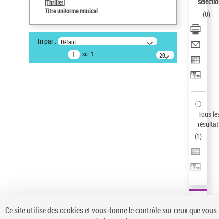
sélectio
[Thriller]
Pays
Titre uniforme musical
(
0
)
ne s'applique pas
Type de notice d'autorité
Tri par :
Défaut
Titre uniforme musical
sur 1
20
Œuvre
résultats/page
Auteur d’œuvre
Temperton, Rod (1947-2016)
Sauvegarder votre recherche
Tous le
AFFINER
résultat
Type de notice d'autorité
(
1
)
Œuvre
(1)
Titre uniforme musical
(1)
Statut de la notice d’autorité
Pays
Auteur d’œuvre
Ce site utilise des cookies et vous donne le contrôle sur ceux que vous