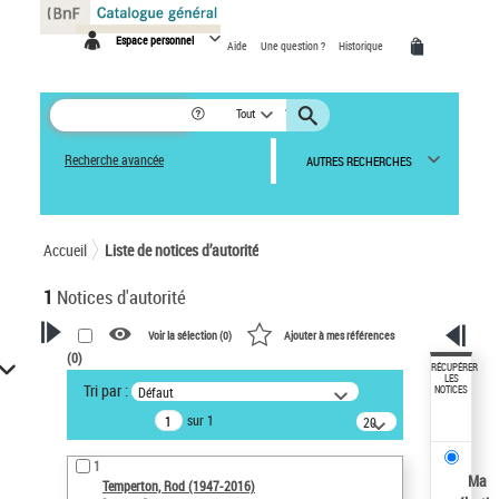
Panneau de gestion des cookies
Espace personnel
Aide
Une question ?
Historique
Tout
Recherche avancée
AUTRES RECHERCHES
Accueil
Liste de notices d’autorité
1
Notices d'autorité
Voir la sélection (
0
)
Ajouter à mes références
(
0
)
VOTRE RECHERCHE
RÉCUPÉRER
LES
Tri par :
Défaut
NOTICES
Recherche avancée dans les
sur 1
notices d’autorité
20
résultats/page
Œuvres liées à l'auteur :
1
Temperton, Rod (1947-2016)
Ma
Temperton, Rod (1947-2016)