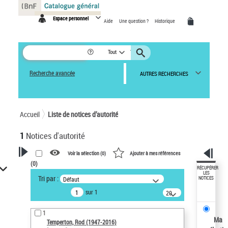
Panneau de gestion des cookies
Espace personnel
Aide
Une question ?
Historique
Tout
Recherche avancée
AUTRES RECHERCHES
Accueil
Liste de notices d’autorité
1
Notices d'autorité
Voir la sélection (
0
)
Ajouter à mes références
(
0
)
VOTRE RECHERCHE
RÉCUPÉRER
LES
Tri par :
Défaut
NOTICES
Recherche avancée dans les
sur 1
notices d’autorité
20
résultats/page
Œuvres liées à l'auteur :
1
Temperton, Rod (1947-2016)
Ma
Temperton, Rod (1947-2016)