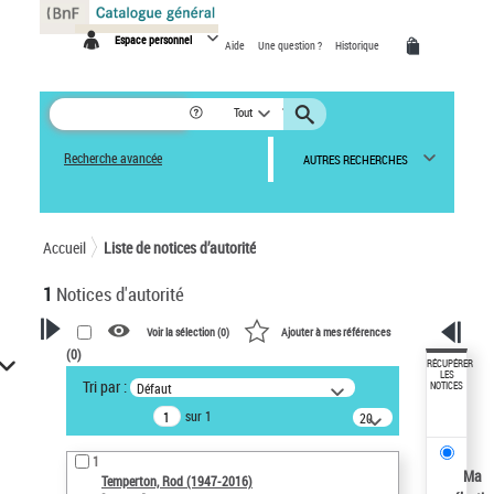
Panneau de gestion des cookies
Espace personnel
Aide
Une question ?
Historique
Tout
Recherche avancée
AUTRES RECHERCHES
Accueil
Liste de notices d’autorité
1
Notices d'autorité
Voir la sélection (
0
)
Ajouter à mes références
(
0
)
VOTRE RECHERCHE
RÉCUPÉRER
LES
Tri par :
Défaut
NOTICES
Recherche avancée dans les
sur 1
notices d’autorité
20
résultats/page
Œuvres liées à l'auteur :
1
Temperton, Rod (1947-2016)
Ma
Temperton, Rod (1947-2016)