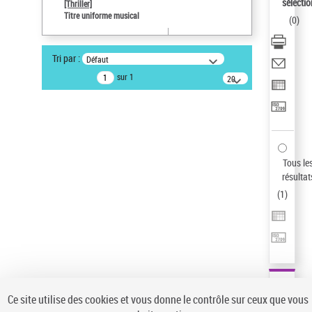
sélectio
[Thriller]
Auteur d’œuvre
Titre uniforme musical
(
0
)
Temperton, Rod (1947-2016)
Type de notice d'autorité
Tri par :
Défaut
Titre uniforme musical
sur 1
20
Œuvre
résultats/page
Sauvegarder votre recherche
AFFINER
Type de notice d'autorité
Tous le
Œuvre
(1)
résultat
Titre uniforme musical
(1)
(
1
)
Statut de la notice d’autorité
Pays
Auteur d’œuvre
Ce site utilise des cookies et vous donne le contrôle sur ceux que vous