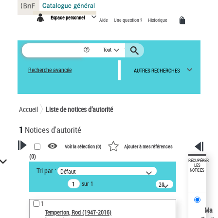
Panneau de gestion des cookies
Espace personnel
Aide
Une question ?
Historique
Tout
Recherche avancée
AUTRES RECHERCHES
Accueil
Liste de notices d’autorité
1
Notices d'autorité
Voir la sélection (
0
)
Ajouter à mes références
(
0
)
VOTRE RECHERCHE
RÉCUPÉRER
LES
Tri par :
Défaut
NOTICES
Recherche avancée dans les
sur 1
notices d’autorité
20
résultats/page
Œuvres liées à l'auteur :
1
Temperton, Rod (1947-2016)
Ma
Temperton, Rod (1947-2016)