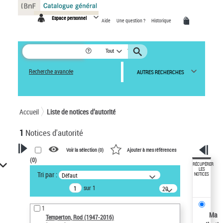
Panneau de gestion des cookies
Espace personnel
Aide
Une question ?
Historique
Tout
Recherche avancée
AUTRES RECHERCHES
Accueil
Liste de notices d’autorité
1
Notices d'autorité
Voir la sélection (
0
)
Ajouter à mes références
(
0
)
VOTRE RECHERCHE
RÉCUPÉRER
LES
Tri par :
Défaut
NOTICES
Recherche avancée dans les
sur 1
notices d’autorité
20
résultats/page
Œuvres liées à l'auteur :
1
Temperton, Rod (1947-2016)
Ma
Temperton, Rod (1947-2016)