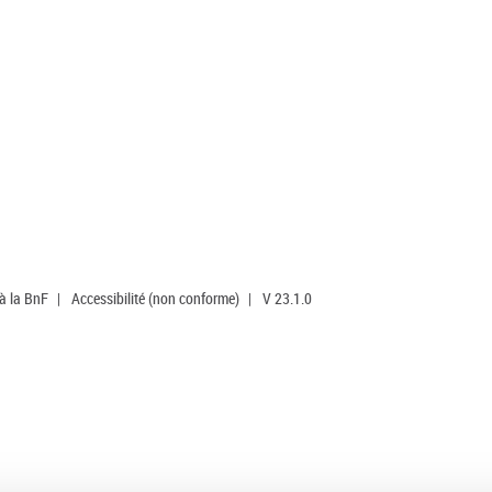
 à la BnF
|
Accessibilité (non conforme)
|
V 23.1.0