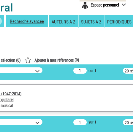
Espace personnel
Recherche avancée
AUTEURS A-Z
SUJETS A-Z
PÉRIODIQUES
(
0
)
 sélection (
0
)
Ajouter à mes références
sur 1
20 r
a (1947-2014)
 guitare]
e musical
sur 1
20 r