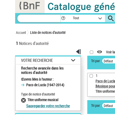
Panneau de gestion des cookies
Tout
Accueil
Liste de notices d’autorité
1
Notices d'autorité
Voir la
VOTRE RECHERCHE
Tri par :
Défaut
Recherche avancée dans les
notices d’autorité
1
Œuvres liées à l'auteur :
Paco de Lucí
Paco de Lucía (1947-2014)
[Musique pour
Titre uniform
Type de notice d'autorité
Titre uniforme musical
Tri par :
Défaut
Sauvegarder votre recherche