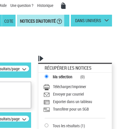
Aide
Une question ?
Historique
DANS UNIVERS
COTE
NOTICES D'AUTORITÉ
RÉCUPÉRER LES NOTICES
ésultats/page
Ma sélection
(
0
)
Télécharger/Imprimer
Envoyer par courriel
Exporter dans un tableau
Transférer pour un SGB
ésultats/page
Tous les résultats
(
1
)