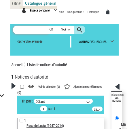
Panneau de gestion des cookies
Espace personnel
Aide
Une question ?
Historique
Tout
Recherche avancée
AUTRES RECHERCHES
Accueil
Liste de notices d’autorité
1
Notices d'autorité
Voir la sélection (
0
)
Ajouter à mes références
(
0
)
VOTRE RECHERCHE
RÉCUPÉRER
LES
Tri par :
Défaut
NOTICES
Recherche avancée dans les
sur 1
notices d’autorité
20
résultats/page
Œuvres liées à l'auteur :
1
Paco de Lucía (1947-2014)
Ma
Paco de Lucía (1947-2014)