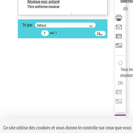
sélectio
[Musique pour guitare]
Pays
Titre uniforme musical
(
0
)
ne s'applique pas
Type de notice d'autorité
Tri par :
Défaut
Œuvre
sur 1
20
Sauvegarder votre recherche
résultats/page
AFFINER
Type de notice d'autorité
Œuvre
(1)
Tous le
Titre uniforme musical
(1)
résultat
(
1
)
Statut de la notice d’autorité
Pays
Auteur d’œuvre
Ce site utilise des cookies et vous donne le contrôle sur ceux que vous