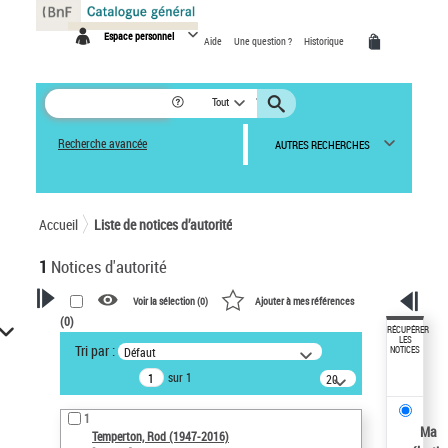
Panneau de gestion des cookies
Espace personnel
Aide
Une question ?
Historique
Tout
Recherche avancée
AUTRES RECHERCHES
Accueil
Liste de notices d’autorité
1
Notices d'autorité
Voir la sélection (
0
)
Ajouter à mes références
(
0
)
VOTRE RECHERCHE
RÉCUPÉRER
LES
Tri par :
Défaut
NOTICES
Recherche avancée dans les
sur 1
notices d’autorité
20
résultats/page
Œuvres liées à l'auteur :
1
Temperton, Rod (1947-2016)
Ma
Temperton, Rod (1947-2016)