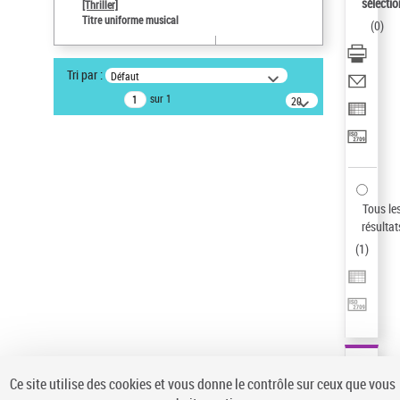
sélectio
[Thriller]
Pays
Titre uniforme musical
(
0
)
ne s'applique pas
Statut de la notice d’autorité
Tri par :
Défaut
Notice élémentaire
sur 1
20
résultats/page
Auteur d’œuvre
Temperton, Rod (1947-2016)
Sauvegarder votre recherche
AFFINER
Tous le
Type de notice d'autorité
résultat
(
1
)
Œuvre
(1)
Titre uniforme musical
(1)
Statut de la notice d’autorité
Pays
Auteur d’œuvre
Ce site utilise des cookies et vous donne le contrôle sur ceux que vous