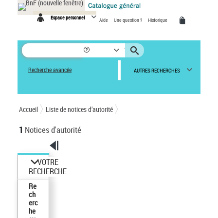
Espace personnel
Aide
Une question ?
Historique
Recherche avancée
AUTRES RECHERCHES
Accueil
Liste de notices d’autorité
1
Notices d'autorité
VOTRE
RECHERCHE
Re
ch
erc
he