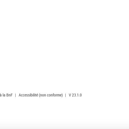
 à la BnF
|
Accessibilité (non conforme)
|
V 23.1.0