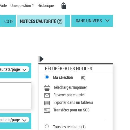
Aide
Une question ?
Historique
DANS UNIVERS
COTE
NOTICES D'AUTORITÉ
RÉCUPÉRER LES NOTICES
ésultats/page
Ma sélection
(
0
)
Télécharger/Imprimer
Envoyer par courriel
Exporter dans un tableau
Transférer pour un SGB
ésultats/page
Tous les résultats
(
1
)