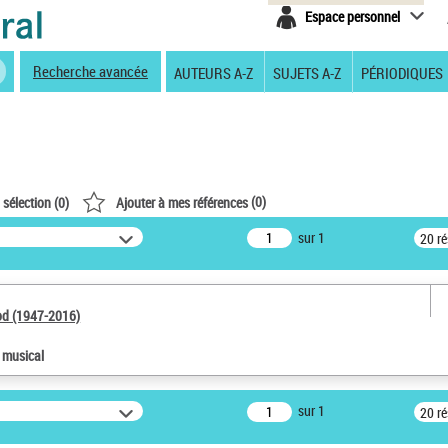
Espace personnel
Recherche avancée
AUTEURS A-Z
SUJETS A-Z
PÉRIODIQUES
(
0
)
 sélection (
0
)
Ajouter à mes références
sur 1
20 r
od (1947-2016)
e musical
sur 1
20 r