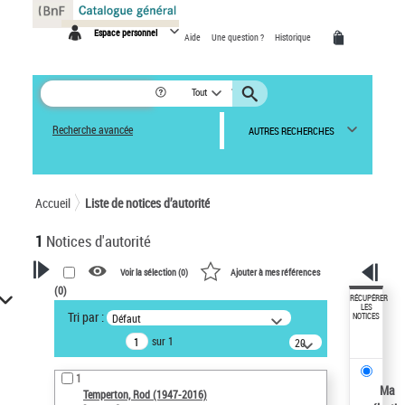
Panneau de gestion des cookies
Espace personnel
Aide
Une question ?
Historique
Tout
Recherche avancée
AUTRES RECHERCHES
Accueil
Liste de notices d’autorité
1
Notices d'autorité
Voir la sélection (
0
)
Ajouter à mes références
(
0
)
VOTRE RECHERCHE
RÉCUPÉRER
LES
Tri par :
Défaut
NOTICES
Recherche avancée dans les
sur 1
notices d’autorité
20
résultats/page
Œuvres liées à l'auteur :
1
Temperton, Rod (1947-2016)
Ma
Temperton, Rod (1947-2016)