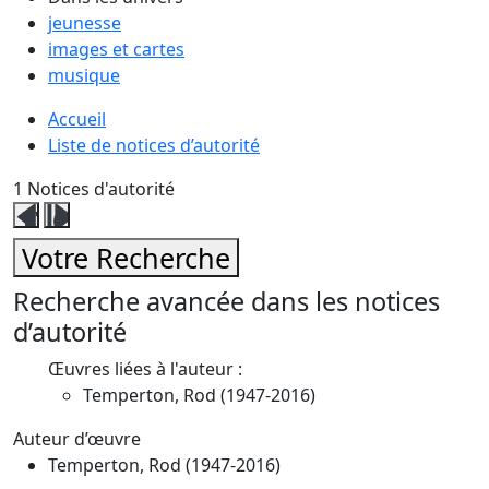
jeunesse
images et cartes
musique
Accueil
Liste de notices d’autorité
1
Notices d'autorité
Fermer
Ouvrir
ce
ce
Votre Recherche
volet
volet
affinage
affinage
Recherche avancée dans les notices
d’autorité
Œuvres liées à l'auteur :
Temperton, Rod (1947-2016)
Auteur d’œuvre
Temperton, Rod (1947-2016)