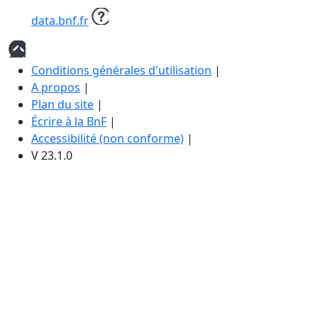
data.bnf.fr
Haut
de
Conditions générales d'utilisation
|
page
A propos
|
Plan du site
|
Écrire à la BnF
|
Accessibilité (non conforme)
|
V 23.1.0