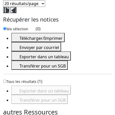
Fermer
Ouvrir
ce
ce
Récupérer les notices
volet
volet
récupérer
récupérer
(
0
)
Ma sélection
les
les
Télécharger/Imprimer
notices
notices
Envoyer par courriel
Exporter dans un tableau
Transférer pour un SGB
(
1
)
Tous les résultats
Exporter dans un tableau
Transférer pour un SGB
autres Ressources