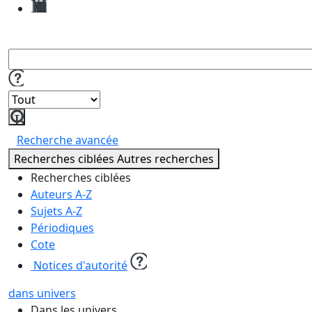
Mes
demandes
de
reproduction
Lancer
la
Recherche avancée
recherche
Recherches ciblées
Autres recherches
Recherches ciblées
Auteurs A-Z
Sujets A-Z
Périodiques
Cote
Notices d'autorité
dans univers
Dans les univers