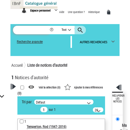
Panneau de gestion des cookies
Espace personnel
Aide
Une question ?
Historique
Tout
Recherche avancée
AUTRES RECHERCHES
Accueil
Liste de notices d’autorité
1
Notices d'autorité
Voir la sélection (
0
)
Ajouter à mes références
(
0
)
VOTRE RECHERCHE
RÉCUPÉRER
LES
Tri par :
Défaut
NOTICES
Recherche avancée dans les
sur 1
notices d’autorité
20
résultats/page
Œuvres liées à l'auteur :
1
Temperton, Rod (1947-2016)
Ma
Temperton, Rod (1947-2016)