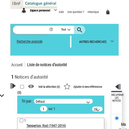
Panneau de gestion des cookies
Espace personnel
Aide
Une question ?
Historique
Tout
Recherche avancée
AUTRES RECHERCHES
Accueil
Liste de notices d’autorité
1
Notices d'autorité
Voir la sélection (
0
)
Ajouter à mes références
(
0
)
VOTRE RECHERCHE
RÉCUPÉRER
LES
Tri par :
Défaut
NOTICES
Recherche avancée dans les
sur 1
notices d’autorité
20
résultats/page
Œuvres liées à l'auteur :
1
Temperton, Rod (1947-2016)
Ma
Temperton, Rod (1947-2016)