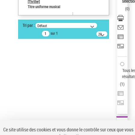
Sauvegarder votre recherche
sélectio
[Thriller]
Titre uniforme musical
(
0
)
AFFINER
Type de notice d'autorité
Tri par :
Défaut
Œuvre
(1)
sur 1
20
résultats/page
Titre uniforme musical
(1)
Statut de la notice d’autorité
Pays
Auteur d’œuvre
Tous le
résultat
(
1
)
Ce site utilise des cookies et vous donne le contrôle sur ceux que vous