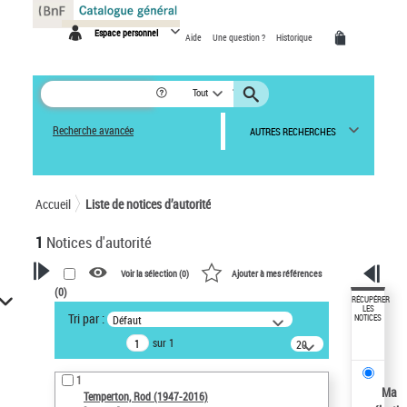
Panneau de gestion des cookies
Espace personnel
Aide
Une question ?
Historique
Tout
Recherche avancée
AUTRES RECHERCHES
Accueil
Liste de notices d’autorité
1
Notices d'autorité
Voir la sélection (
0
)
Ajouter à mes références
(
0
)
VOTRE RECHERCHE
RÉCUPÉRER
LES
Tri par :
Défaut
NOTICES
Recherche avancée dans les
sur 1
notices d’autorité
20
résultats/page
Œuvres liées à l'auteur :
1
Temperton, Rod (1947-2016)
Ma
Temperton, Rod (1947-2016)