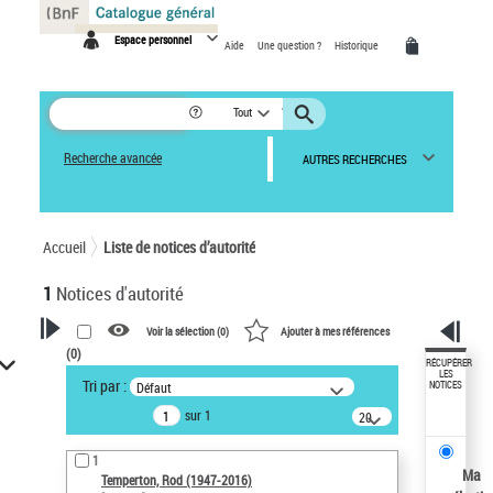
Panneau de gestion des cookies
Espace personnel
Aide
Une question ?
Historique
Tout
Recherche avancée
AUTRES RECHERCHES
Accueil
Liste de notices d’autorité
1
Notices d'autorité
Voir la sélection (
0
)
Ajouter à mes références
(
0
)
VOTRE RECHERCHE
RÉCUPÉRER
LES
Tri par :
Défaut
NOTICES
Recherche avancée dans les
sur 1
notices d’autorité
20
résultats/page
Œuvres liées à l'auteur :
1
Temperton, Rod (1947-2016)
Ma
Temperton, Rod (1947-2016)