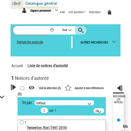
Panneau de gestion des cookies
Espace personnel
Aide
Une question ?
Historique
Tout
Recherche avancée
AUTRES RECHERCHES
Accueil
Liste de notices d’autorité
1
Notices d'autorité
Voir la sélection (
0
)
Ajouter à mes références
(
0
)
VOTRE RECHERCHE
RÉCUPÉRER
LES
Tri par :
Défaut
NOTICES
Recherche avancée dans les
sur 1
notices d’autorité
20
résultats/page
Œuvres liées à l'auteur :
1
Temperton, Rod (1947-2016)
Ma
Temperton, Rod (1947-2016)