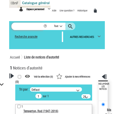
Panneau de gestion des cookies
Espace personnel
Aide
Une question ?
Historique
Tout
Recherche avancée
AUTRES RECHERCHES
Accueil
Liste de notices d’autorité
1
Notices d'autorité
Voir la sélection (
0
)
Ajouter à mes références
(
0
)
VOTRE RECHERCHE
RÉCUPÉRER
LES
Tri par :
Défaut
NOTICES
Recherche avancée dans les
sur 1
notices d’autorité
20
résultats/page
Œuvres liées à l'auteur :
1
Temperton, Rod (1947-2016)
Ma
Temperton, Rod (1947-2016)