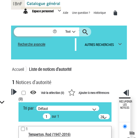
Panneau de gestion des cookies
Espace personnel
Aide
Une question ?
Historique
Tout
Recherche avancée
AUTRES RECHERCHES
Accueil
Liste de notices d’autorité
1
Notices d'autorité
Voir la sélection (
0
)
Ajouter à mes références
(
0
)
VOTRE RECHERCHE
RÉCUPÉRER
LES
Tri par :
Défaut
NOTICES
Recherche avancée dans les
sur 1
notices d’autorité
20
résultats/page
Œuvres liées à l'auteur :
1
Temperton, Rod (1947-2016)
Ma
Temperton, Rod (1947-2016)