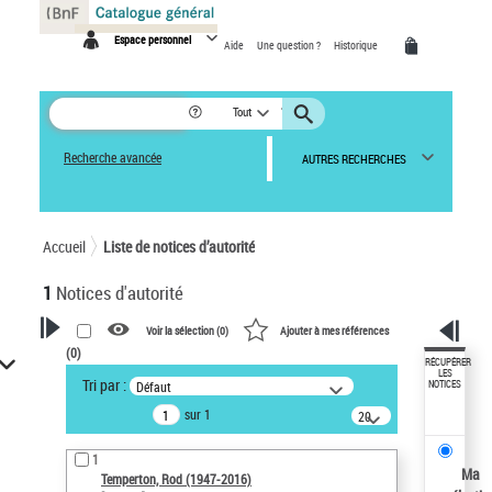
Panneau de gestion des cookies
Espace personnel
Aide
Une question ?
Historique
Tout
Recherche avancée
AUTRES RECHERCHES
Accueil
Liste de notices d’autorité
1
Notices d'autorité
Voir la sélection (
0
)
Ajouter à mes références
(
0
)
VOTRE RECHERCHE
RÉCUPÉRER
LES
Tri par :
Défaut
NOTICES
Recherche avancée dans les
sur 1
notices d’autorité
20
résultats/page
Œuvres liées à l'auteur :
1
Temperton, Rod (1947-2016)
Ma
Temperton, Rod (1947-2016)