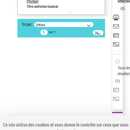
sélectio
[Thriller]
Type de notice d'autorité
Titre uniforme musical
(
0
)
Œuvre
Sauvegarder votre recherche
Tri par :
Défaut
AFFINER
sur 1
20
résultats/page
Type de notice d'autorité
Œuvre
(1)
Titre uniforme musical
(1)
Statut de la notice d’autorité
Tous le
résultat
Pays
(
1
)
Auteur d’œuvre
Ce site utilise des cookies et vous donne le contrôle sur ceux que vous