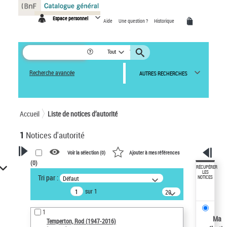
Panneau de gestion des cookies
Espace personnel
Aide
Une question ?
Historique
Tout
Recherche avancée
AUTRES RECHERCHES
Accueil
Liste de notices d’autorité
1
Notices d'autorité
Voir la sélection (
0
)
Ajouter à mes références
(
0
)
VOTRE RECHERCHE
RÉCUPÉRER
LES
Tri par :
Défaut
NOTICES
Recherche avancée dans les
sur 1
notices d’autorité
20
résultats/page
Œuvres liées à l'auteur :
1
Temperton, Rod (1947-2016)
Ma
Temperton, Rod (1947-2016)