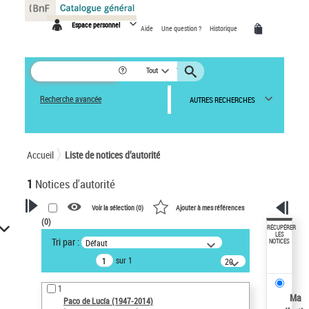
Panneau de gestion des cookies
Espace personnel
Aide
Une question ?
Historique
Tout
Recherche avancée
AUTRES RECHERCHES
Accueil
Liste de notices d’autorité
1
Notices d'autorité
Voir la sélection (
0
)
Ajouter à mes références
(
0
)
VOTRE RECHERCHE
RÉCUPÉRER
LES
Tri par :
Défaut
NOTICES
Recherche avancée dans les
sur 1
notices d’autorité
20
résultats/page
Œuvres liées à l'auteur :
1
Paco de Lucía (1947-2014)
Ma
Paco de Lucía (1947-2014)