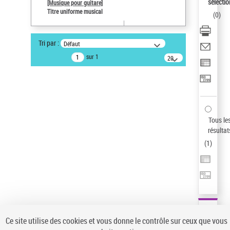
sélectio
[Musique pour guitare]
Auteur d’œuvre
Titre uniforme musical
(
0
)
Paco de Lucía (1947-2014)
Type de notice d'autorité
Tri par :
Défaut
Œuvre
sur 1
20
Sauvegarder votre recherche
résultats/page
AFFINER
Type de notice d'autorité
Œuvre
(1)
Tous le
Titre uniforme musical
(1)
résultat
(
1
)
Statut de la notice d’autorité
Pays
Auteur d’œuvre
Ce site utilise des cookies et vous donne le contrôle sur ceux que vous