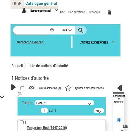
Panneau de gestion des cookies
Espace personnel
Aide
Une question ?
Historique
Tout
Recherche avancée
AUTRES RECHERCHES
Accueil
Liste de notices d’autorité
1
Notices d'autorité
Voir la sélection (
0
)
Ajouter à mes références
(
0
)
VOTRE RECHERCHE
RÉCUPÉRER
LES
Tri par :
Défaut
NOTICES
Recherche avancée dans les
sur 1
notices d’autorité
20
résultats/page
Œuvres liées à l'auteur :
1
Temperton, Rod (1947-2016)
Ma
Temperton, Rod (1947-2016)