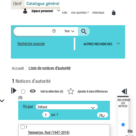
Panneau de gestion des cookies
Espace personnel
Aide
Une question ?
Historique
Tout
Recherche avancée
AUTRES RECHERCHES
Accueil
Liste de notices d’autorité
1
Notices d'autorité
Voir la sélection (
0
)
Ajouter à mes références
(
0
)
VOTRE RECHERCHE
RÉCUPÉRER
LES
Tri par :
Défaut
NOTICES
Recherche avancée dans les
sur 1
notices d’autorité
20
résultats/page
Œuvres liées à l'auteur :
1
Temperton, Rod (1947-2016)
Ma
Temperton, Rod (1947-2016)