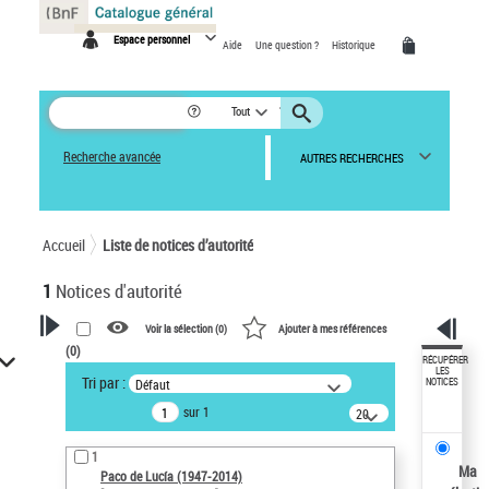
Panneau de gestion des cookies
Espace personnel
Aide
Une question ?
Historique
Tout
Recherche avancée
AUTRES RECHERCHES
Accueil
Liste de notices d’autorité
1
Notices d'autorité
Voir la sélection (
0
)
Ajouter à mes références
(
0
)
VOTRE RECHERCHE
RÉCUPÉRER
LES
Tri par :
Défaut
NOTICES
Recherche avancée dans les
sur 1
notices d’autorité
20
résultats/page
Œuvres liées à l'auteur :
1
Paco de Lucía (1947-2014)
Ma
Paco de Lucía (1947-2014)