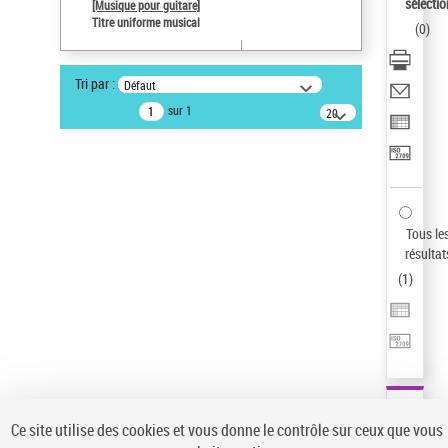
sélectio
[Musique pour guitare]
Statut de la notice d’autorité
Titre uniforme musical
(
0
)
Notice élémentaire
Sauvegarder votre recherche
Tri par :
Défaut
AFFINER
sur 1
20
résultats/page
Type de notice d'autorité
Œuvre
(1)
Titre uniforme musical
(1)
Statut de la notice d’autorité
Tous le
résultat
Pays
(
1
)
Auteur d’œuvre
Ce site utilise des cookies et vous donne le contrôle sur ceux que vous