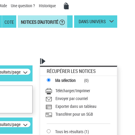
Aide
Une question ?
Historique
DANS UNIVERS
COTE
NOTICES D'AUTORITÉ
RÉCUPÉRER LES NOTICES
ésultats/page
Ma sélection
(
0
)
Télécharger/Imprimer
Envoyer par courriel
Exporter dans un tableau
Transférer pour un SGB
ésultats/page
Tous les résultats
(
1
)