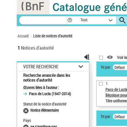
Panneau de gestion des cookies
Tout
Accueil
Liste de notices d’autorité
1
Notices d'autorité
Voir la
VOTRE RECHERCHE
Tri par :
Défaut
Recherche avancée dans les
notices d’autorité
1
Œuvres liées à l'auteur :
Paco de Lucí
Paco de Lucía (1947-2014)
[Musique pour
Titre uniform
Statut de la notice d’autorité
Notice élémentaire
Tri par :
Défaut
Pays
ne s'applique pas