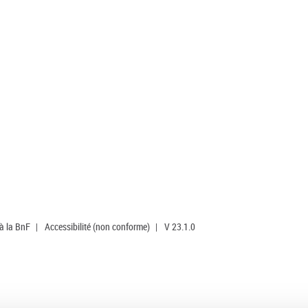
 à la BnF
|
Accessibilité (non conforme)
|
V 23.1.0