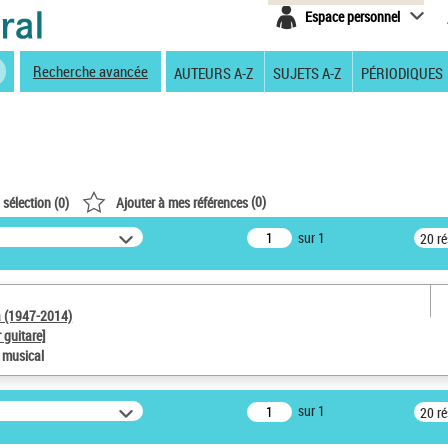
Espace personnel
Recherche avancée
AUTEURS A-Z
SUJETS A-Z
PÉRIODIQUES
(
0
)
 sélection (
0
)
Ajouter à mes références
sur 1
20 r
a (1947-2014)
 guitare]
e musical
sur 1
20 r