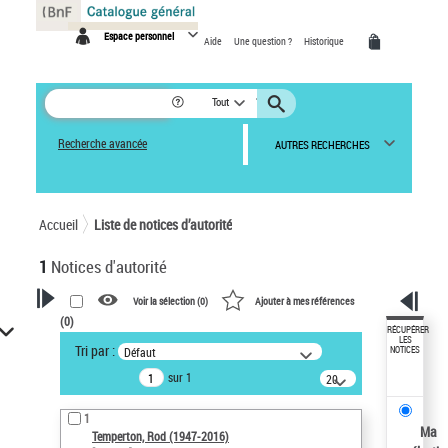
Panneau de gestion des cookies
Espace personnel
Aide
Une question ?
Historique
Tout
Recherche avancée
AUTRES RECHERCHES
Accueil
Liste de notices d’autorité
1
Notices d'autorité
Voir la sélection (
0
)
Ajouter à mes références
(
0
)
VOTRE RECHERCHE
RÉCUPÉRER
LES
Tri par :
Défaut
NOTICES
Recherche avancée dans les
sur 1
notices d’autorité
20
résultats/page
Œuvres liées à l'auteur :
1
Temperton, Rod (1947-2016)
Ma
Temperton, Rod (1947-2016)