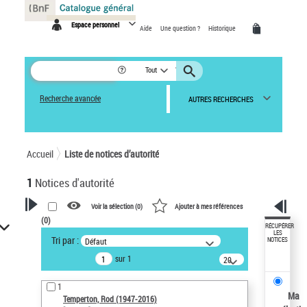
Panneau de gestion des cookies
Espace personnel
Aide
Une question ?
Historique
Tout
Recherche avancée
AUTRES RECHERCHES
Accueil
Liste de notices d’autorité
1
Notices d'autorité
Voir la sélection (
0
)
Ajouter à mes références
(
0
)
VOTRE RECHERCHE
RÉCUPÉRER
LES
Tri par :
Défaut
NOTICES
Recherche avancée dans les
sur 1
notices d’autorité
20
résultats/page
Œuvres liées à l'auteur :
1
Temperton, Rod (1947-2016)
Ma
Temperton, Rod (1947-2016)