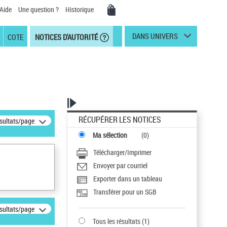
Aide
Une question ?
Historique
DANS UNIVERS
COTE
NOTICES D'AUTORITÉ
RÉCUPÉRER LES NOTICES
ésultats/page
Ma sélection
(
0
)
Télécharger/Imprimer
Envoyer par courriel
Exporter dans un tableau
Transférer pour un SGB
ésultats/page
Tous les résultats
(
1
)