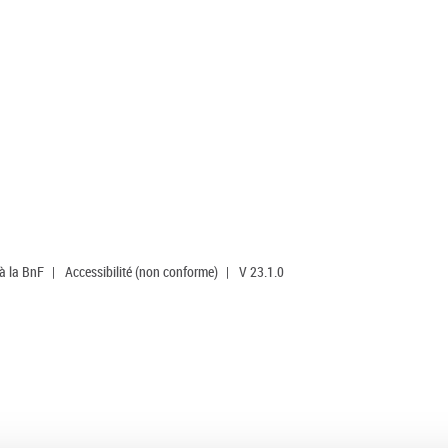
 à la BnF
|
Accessibilité (non conforme)
|
V 23.1.0