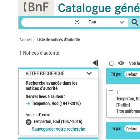
Panneau de gestion des cookies
Tout
Accueil
Liste de notices d’autorité
1
Notices d'autorité
Voir la
VOTRE RECHERCHE
Tri par :
Défaut
Recherche avancée dans les
notices d’autorité
1
Œuvres liées à l'auteur :
Temperton, R
Temperton, Rod (1947-2016)
[Thriller]
Titre uniform
Auteur d’œuvre
Temperton, Rod (1947-2016)
Tri par :
Défaut
Sauvegarder votre recherche