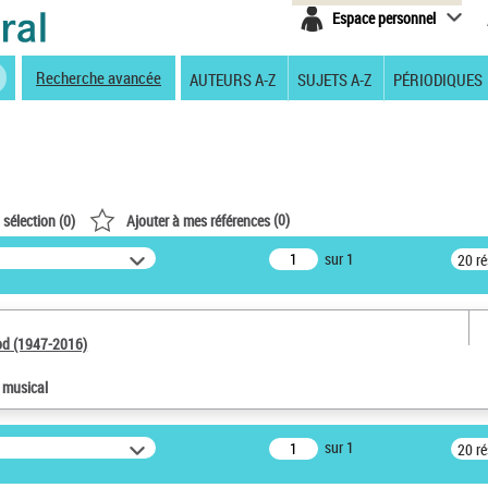
Espace personnel
Recherche avancée
AUTEURS A-Z
SUJETS A-Z
PÉRIODIQUES
(
0
)
 sélection (
0
)
Ajouter à mes références
sur 1
20 r
od (1947-2016)
e musical
sur 1
20 r