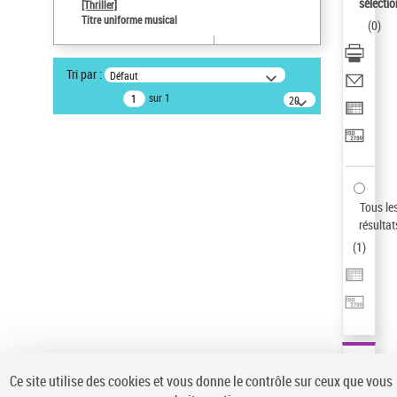
Sauvegarder votre recherche
sélectio
[Thriller]
Titre uniforme musical
(
0
)
AFFINER
Type de notice d'autorité
Tri par :
Défaut
Œuvre
(1)
sur 1
20
résultats/page
Titre uniforme musical
(1)
Statut de la notice d’autorité
Pays
Auteur d’œuvre
Tous le
résultat
(
1
)
Ce site utilise des cookies et vous donne le contrôle sur ceux que vous