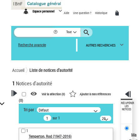
Panneau de gestion des cookies
Espace personnel
Aide
Une question ?
Historique
Tout
Recherche avancée
AUTRES RECHERCHES
Accueil
Liste de notices d’autorité
1
Notices d'autorité
Voir la sélection (
0
)
Ajouter à mes références
(
0
)
VOTRE RECHERCHE
RÉCUPÉRER
LES
Tri par :
Défaut
NOTICES
Recherche avancée dans les
sur 1
notices d’autorité
20
résultats/page
Œuvres liées à l'auteur :
1
Temperton, Rod (1947-2016)
Ma
Temperton, Rod (1947-2016)