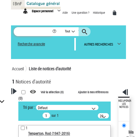
Panneau de gestion des cookies
Espace personnel
Aide
Une question ?
Historique
Tout
Recherche avancée
AUTRES RECHERCHES
Accueil
Liste de notices d’autorité
1
Notices d'autorité
Voir la sélection (
0
)
Ajouter à mes références
(
0
)
VOTRE RECHERCHE
RÉCUPÉRER
LES
Tri par :
Défaut
NOTICES
Recherche avancée dans les
sur 1
notices d’autorité
20
résultats/page
Œuvres liées à l'auteur :
1
Temperton, Rod (1947-2016)
Ma
Temperton, Rod (1947-2016)