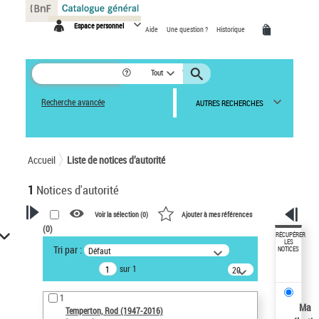
Panneau de gestion des cookies
Espace personnel
Aide
Une question ?
Historique
Tout
Recherche avancée
AUTRES RECHERCHES
Accueil
Liste de notices d’autorité
1
Notices d'autorité
Voir la sélection (
0
)
Ajouter à mes références
(
0
)
VOTRE RECHERCHE
RÉCUPÉRER
LES
Tri par :
Défaut
NOTICES
Recherche avancée dans les
sur 1
notices d’autorité
20
résultats/page
Œuvres liées à l'auteur :
1
Temperton, Rod (1947-2016)
Ma
Temperton, Rod (1947-2016)