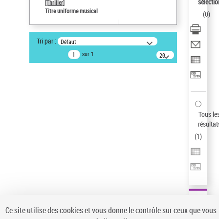
sélectio
[Thriller]
Type de notice d'autorité
Titre uniforme musical
(
0
)
Œuvre
Sauvegarder votre recherche
Tri par :
Défaut
AFFINER
sur 1
20
résultats/page
Type de notice d'autorité
Œuvre
(1)
Titre uniforme musical
(1)
Statut de la notice d’autorité
Tous le
résultat
Pays
(
1
)
Auteur d’œuvre
Ce site utilise des cookies et vous donne le contrôle sur ceux que vous