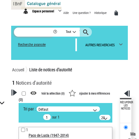
Panneau de gestion des cookies
Espace personnel
Aide
Une question ?
Historique
Tout
Recherche avancée
AUTRES RECHERCHES
Accueil
Liste de notices d’autorité
1
Notices d'autorité
Voir la sélection (
0
)
Ajouter à mes références
(
0
)
VOTRE RECHERCHE
RÉCUPÉRER
LES
Tri par :
Défaut
NOTICES
Recherche avancée dans les
sur 1
notices d’autorité
20
résultats/page
Œuvres liées à l'auteur :
1
Paco de Lucía (1947-2014)
Ma
Paco de Lucía (1947-2014)