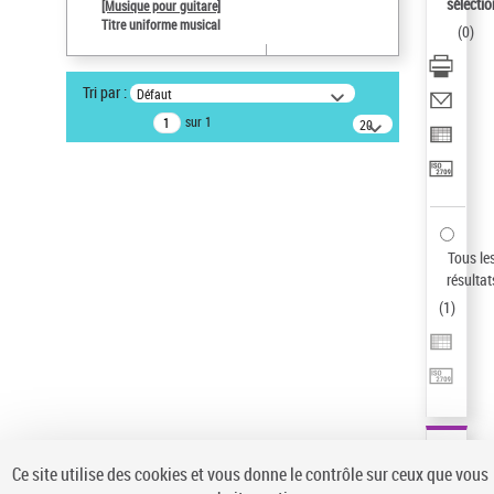
Sauvegarder votre recherche
sélectio
[Musique pour guitare]
Titre uniforme musical
(
0
)
AFFINER
Type de notice d'autorité
Tri par :
Défaut
Œuvre
(1)
sur 1
20
résultats/page
Titre uniforme musical
(1)
Statut de la notice d’autorité
Pays
Auteur d’œuvre
Tous le
résultat
(
1
)
Ce site utilise des cookies et vous donne le contrôle sur ceux que vous