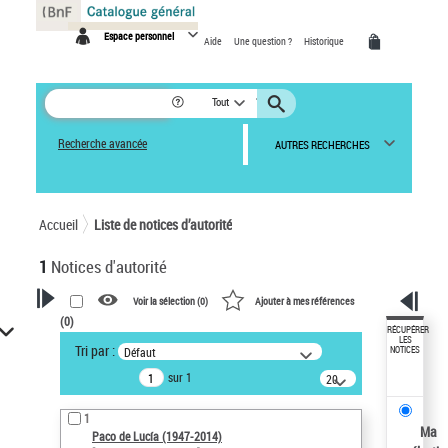
Panneau de gestion des cookies
Espace personnel
Aide
Une question ?
Historique
Tout
Recherche avancée
AUTRES RECHERCHES
Accueil
Liste de notices d’autorité
1
Notices d'autorité
Voir la sélection (
0
)
Ajouter à mes références
(
0
)
VOTRE RECHERCHE
RÉCUPÉRER
LES
Tri par :
Défaut
NOTICES
Recherche avancée dans les
sur 1
notices d’autorité
20
résultats/page
Œuvres liées à l'auteur :
1
Paco de Lucía (1947-2014)
Ma
Paco de Lucía (1947-2014)