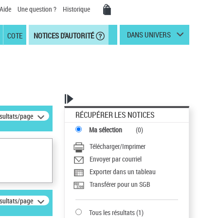
Aide
Une question ?
Historique
DANS UNIVERS
COTE
NOTICES D'AUTORITÉ
RÉCUPÉRER LES NOTICES
ésultats/page
Ma sélection
(
0
)
Télécharger/Imprimer
Envoyer par courriel
Exporter dans un tableau
Transférer pour un SGB
ésultats/page
Tous les résultats
(
1
)