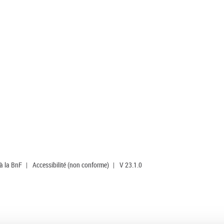
 à la BnF
|
Accessibilité (non conforme)
|
V 23.1.0