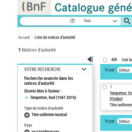
Panneau de gestion des cookies
Tout
Accueil
Liste de notices d’autorité
1
Notices d'autorité
Voir la
VOTRE RECHERCHE
Tri par :
Défaut
Recherche avancée dans les
notices d’autorité
1
Œuvres liées à l'auteur :
Temperton, R
Temperton, Rod (1947-2016)
[Thriller]
Titre uniform
Type de notice d'autorité
Titre uniforme musical
Tri par :
Défaut
Pays
ne s'applique pas