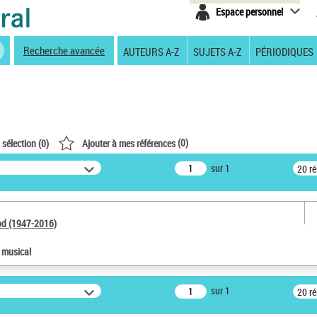
Espace personnel
Recherche avancée
AUTEURS A-Z
SUJETS A-Z
PÉRIODIQUES
(
0
)
 sélection (
0
)
Ajouter à mes références
sur 1
20 r
od (1947-2016)
e musical
sur 1
20 r