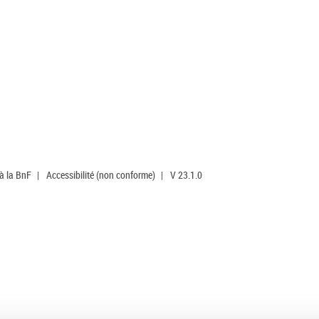
 à la BnF
|
Accessibilité (non conforme)
|
V 23.1.0