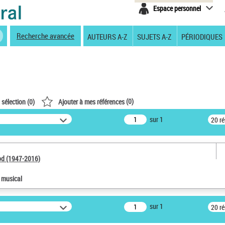
Espace personnel
Recherche avancée
AUTEURS A-Z
SUJETS A-Z
PÉRIODIQUES
(
0
)
 sélection (
0
)
Ajouter à mes références
sur 1
20 r
od (1947-2016)
e musical
sur 1
20 r