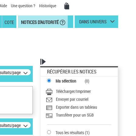
Aide
Une question ?
Historique
DANS UNIVERS
COTE
NOTICES D'AUTORITÉ
RÉCUPÉRER LES NOTICES
ésultats/page
Ma sélection
(
0
)
Télécharger/Imprimer
Envoyer par courriel
Exporter dans un tableau
Transférer pour un SGB
ésultats/page
Tous les résultats
(
1
)