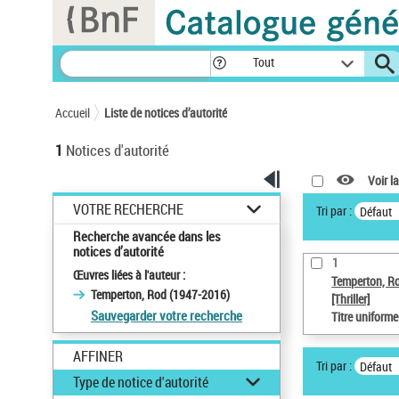
Panneau de gestion des cookies
Tout
Accueil
Liste de notices d’autorité
1
Notices d'autorité
Voir la
VOTRE RECHERCHE
Tri par :
Défaut
Recherche avancée dans les
notices d’autorité
1
Œuvres liées à l'auteur :
Temperton, R
Temperton, Rod (1947-2016)
[Thriller]
Sauvegarder votre recherche
Titre uniform
AFFINER
Tri par :
Défaut
Type de notice d'autorité