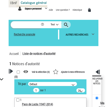
Panneau de gestion des cookies
Espace personnel
Aide
Une question ?
Historique
Tout
Recherche avancée
AUTRES RECHERCHES
Accueil
Liste de notices d’autorité
1
Notices d'autorité
Voir la sélection (
0
)
Ajouter à mes références
(
0
)
VOTRE RECHERCHE
RÉCUPÉRER
LES
Tri par :
Défaut
NOTICES
Recherche avancée dans les
sur 1
notices d’autorité
20
résultats/page
Œuvres liées à l'auteur :
1
Paco de Lucía (1947-2014)
Ma
Paco de Lucía (1947-2014)