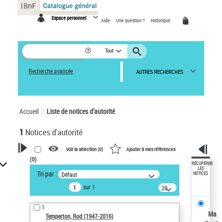
Panneau de gestion des cookies
Espace personnel
Aide
Une question ?
Historique
Tout
Recherche avancée
AUTRES RECHERCHES
Accueil
Liste de notices d’autorité
1
Notices d'autorité
Voir la sélection (
0
)
Ajouter à mes références
(
0
)
VOTRE RECHERCHE
RÉCUPÉRER
LES
Tri par :
Défaut
NOTICES
Recherche avancée dans les
sur 1
notices d’autorité
20
résultats/page
Œuvres liées à l'auteur :
1
Temperton, Rod (1947-2016)
Ma
Temperton, Rod (1947-2016)