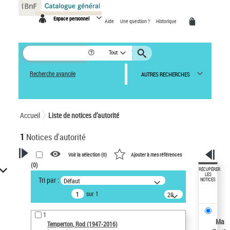
Panneau de gestion des cookies
Espace personnel
Aide
Une question ?
Historique
Tout
Recherche avancée
AUTRES RECHERCHES
Accueil
Liste de notices d’autorité
1
Notices d'autorité
Voir la sélection (
0
)
Ajouter à mes références
(
0
)
VOTRE RECHERCHE
RÉCUPÉRER
LES
Tri par :
Défaut
NOTICES
Recherche avancée dans les
sur 1
notices d’autorité
20
résultats/page
Œuvres liées à l'auteur :
1
Temperton, Rod (1947-2016)
Ma
Temperton, Rod (1947-2016)