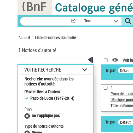
Panneau de gestion des cookies
Tout
Accueil
Liste de notices d’autorité
1
Notices d'autorité
Voir la
VOTRE RECHERCHE
Tri par :
Défaut
Recherche avancée dans les
notices d’autorité
1
Œuvres liées à l'auteur :
Paco de Lucí
Paco de Lucía (1947-2014)
[Musique pour
Titre uniform
Pays
ne s'applique pas
Tri par :
Défaut
Type de notice d'autorité
Œuvre