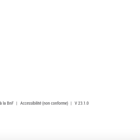
 à la BnF
|
Accessibilité (non conforme)
|
V 23.1.0