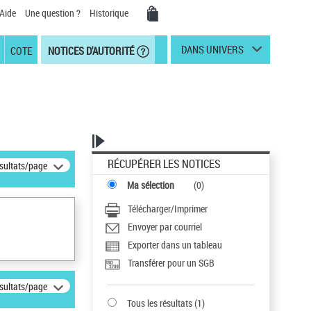
Aide
Une question ?
Historique
DANS UNIVERS
COTE
NOTICES D'AUTORITÉ
RÉCUPÉRER LES NOTICES
ésultats/page
Ma sélection
(
0
)
Télécharger/Imprimer
Envoyer par courriel
Exporter dans un tableau
Transférer pour un SGB
ésultats/page
Tous les résultats
(
1
)