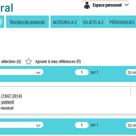
Espace personnel
Recherche avancée
AUTEURS A-Z
SUJETS A-Z
PÉRIODIQUES
(
0
)
 sélection (
0
)
Ajouter à mes références
sur 1
20 r
a (1947-2014)
 guitare]
e musical
sur 1
20 r