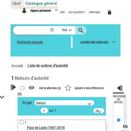
Panneau de gestion des cookies
Espace personnel
Aide
Une question ?
Historique
Tout
Recherche avancée
AUTRES RECHERCHES
Accueil
Liste de notices d’autorité
1
Notices d'autorité
Voir la sélection (
0
)
Ajouter à mes références
(
0
)
VOTRE RECHERCHE
RÉCUPÉRER
LES
Tri par :
Défaut
NOTICES
Recherche avancée dans les
sur 1
notices d’autorité
20
résultats/page
Œuvres liées à l'auteur :
1
Paco de Lucía (1947-2014)
Ma
Paco de Lucía (1947-2014)