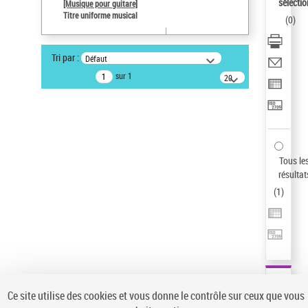
sélectio
[Musique pour guitare]
Type de notice d'autorité
Titre uniforme musical
(
0
)
Œuvre
Sauvegarder votre recherche
Tri par :
Défaut
AFFINER
sur 1
20
résultats/page
Type de notice d'autorité
Œuvre
(1)
Titre uniforme musical
(1)
Statut de la notice d’autorité
Tous le
résultat
Pays
(
1
)
Auteur d’œuvre
Ce site utilise des cookies et vous donne le contrôle sur ceux que vous