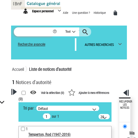
Panneau de gestion des cookies
Espace personnel
Aide
Une question ?
Historique
Tout
Recherche avancée
AUTRES RECHERCHES
Accueil
Liste de notices d’autorité
1
Notices d'autorité
Voir la sélection (
0
)
Ajouter à mes références
(
0
)
VOTRE RECHERCHE
RÉCUPÉRER
LES
Tri par :
Défaut
NOTICES
Recherche avancée dans les
sur 1
notices d’autorité
20
résultats/page
Œuvres liées à l'auteur :
1
Temperton, Rod (1947-2016)
Ma
Temperton, Rod (1947-2016)