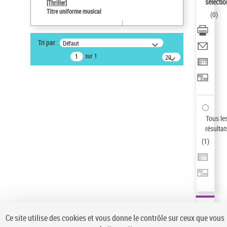
sélectio
[Thriller]
Pays
Titre uniforme musical
(
0
)
ne s'applique pas
Sauvegarder votre recherche
Tri par :
Défaut
AFFINER
sur 1
20
résultats/page
Type de notice d'autorité
Œuvre
(1)
Titre uniforme musical
(1)
Statut de la notice d’autorité
Tous le
résultat
Pays
(
1
)
Auteur d’œuvre
Ce site utilise des cookies et vous donne le contrôle sur ceux que vous