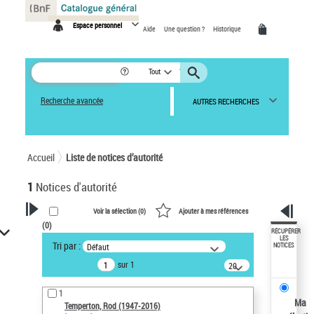
Panneau de gestion des cookies
Espace personnel
Aide
Une question ?
Historique
Tout
Recherche avancée
AUTRES RECHERCHES
Accueil
Liste de notices d’autorité
1
Notices d'autorité
Voir la sélection (
0
)
Ajouter à mes références
(
0
)
VOTRE RECHERCHE
RÉCUPÉRER
LES
Tri par :
Défaut
NOTICES
Recherche avancée dans les
sur 1
notices d’autorité
20
résultats/page
Œuvres liées à l'auteur :
1
Temperton, Rod (1947-2016)
Ma
Temperton, Rod (1947-2016)