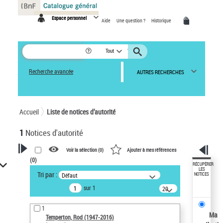
Panneau de gestion des cookies
Espace personnel
Aide
Une question ?
Historique
Tout
Recherche avancée
AUTRES RECHERCHES
Accueil
Liste de notices d’autorité
1
Notices d'autorité
Voir la sélection (
0
)
Ajouter à mes références
(
0
)
VOTRE RECHERCHE
RÉCUPÉRER
LES
Tri par :
Défaut
NOTICES
Recherche avancée dans les
sur 1
notices d’autorité
20
résultats/page
Œuvres liées à l'auteur :
1
Temperton, Rod (1947-2016)
Ma
Temperton, Rod (1947-2016)