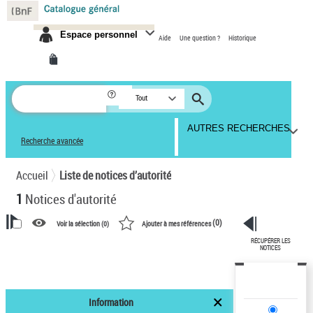
Panneau de gestion des cookies
Espace personnel
Aide
Une question ?
Historique
Tout
AUTRES RECHERCHES
Recherche avancée
Accueil
Liste de notices d’autorité
1
Notices d'autorité
(
0
)
Voir la sélection (
0
)
Ajouter à mes références
RÉCUPÉRER LES
VOTRE RECHERCHE
NOTICES
Recherche avancée dans les
notices d’autorité
Information