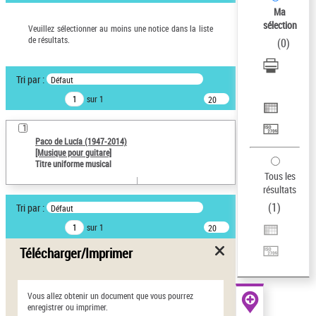
Ma
Œuvres liées à l'auteur :
sélection
Veuillez sélectionner au moins une notice dans la liste
Paco de Lucía (1947-2014)
de résultats.
(
0
)
Statut de la notice d’autorité
Notice élémentaire
Tri par :
Défaut
Auteur d’œuvre
sur 1
20
résultats/page
Paco de Lucía (1947-2014)
1
Paco de Lucía (1947-2014)
Type de notice d'autorité
[Musique pour guitare]
Œuvre
Titre uniforme musical
Tous les
Sauvegarder votre
résultats
recherche
(
1
)
Tri par :
Défaut
AFFINER
sur 1
20
résultats/page
Type de notice d'autorité
Télécharger/Imprimer
Œuvre
(1)
Vous allez obtenir un document que vous pourrez
Titre uniforme musical
(1)
enregistrer ou imprimer.