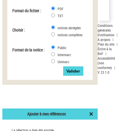
Statut de la notice
d’autorité
PDF
Format du fichier :
TXT
Pays
Conditions
notices abrégées
Auteur d’œuvre
Choisir :
générales
d'utilisation
|
notices complètes
A propos
|
Plan du site
|
Public
Écrire à la
Format de la notice :
BnF
|
Intermarc
Accessibilité
Unimarc
(non
conforme)
|
V 23.1.0
Ajouter à mes références
La sélection a bien été ajoutée.