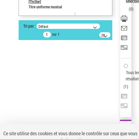
sélectio
[Thriller]
Type de notice d'autorité
Titre uniforme musical
(
0
)
Œuvre
Sauvegarder votre recherche
Tri par :
Défaut
AFFINER
sur 1
20
résultats/page
Type de notice d'autorité
Œuvre
(1)
Titre uniforme musical
(1)
Statut de la notice d’autorité
Tous le
résultat
Pays
(
1
)
Auteur d’œuvre
Ce site utilise des cookies et vous donne le contrôle sur ceux que vous