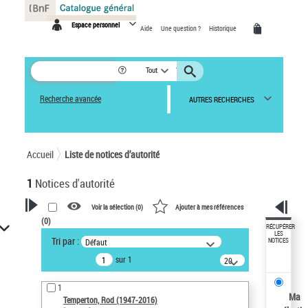
Panneau de gestion des cookies
Espace personnel
Aide
Une question ?
Historique
Tout
Recherche avancée
AUTRES RECHERCHES
Accueil
Liste de notices d’autorité
1
Notices d'autorité
Voir la sélection (
0
)
Ajouter à mes références
(
0
)
VOTRE RECHERCHE
RÉCUPÉRER
LES
Tri par :
Défaut
NOTICES
Recherche avancée dans les
sur 1
notices d’autorité
20
résultats/page
Œuvres liées à l'auteur :
1
Temperton, Rod (1947-2016)
Ma
Temperton, Rod (1947-2016)