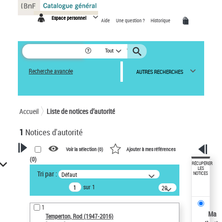
Panneau de gestion des cookies
Espace personnel
Aide
Une question ?
Historique
Tout
Recherche avancée
AUTRES RECHERCHES
Accueil
Liste de notices d’autorité
1
Notices d'autorité
Voir la sélection (
0
)
Ajouter à mes références
(
0
)
VOTRE RECHERCHE
RÉCUPÉRER
LES
Tri par :
Défaut
NOTICES
Recherche avancée dans les
sur 1
notices d’autorité
20
résultats/page
Œuvres liées à l'auteur :
1
Temperton, Rod (1947-2016)
Ma
Temperton, Rod (1947-2016)