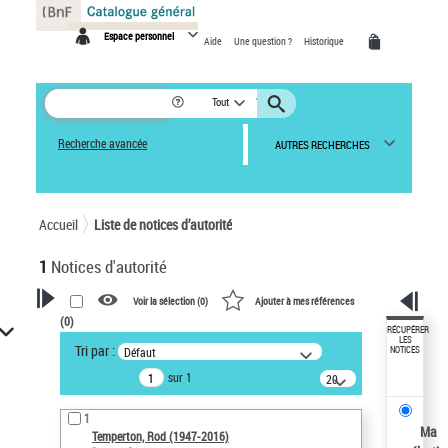
Panneau de gestion des cookies
Espace personnel
Aide
Une question ?
Historique
Tout
Recherche avancée
AUTRES RECHERCHES
Accueil
Liste de notices d’autorité
1
Notices d'autorité
Voir la sélection (
0
)
Ajouter à mes références
(
0
)
VOTRE RECHERCHE
RÉCUPÉRER
LES
Tri par :
Défaut
NOTICES
Recherche avancée dans les
sur 1
notices d’autorité
20
résultats/page
Œuvres liées à l'auteur :
1
Temperton, Rod (1947-2016)
Ma
Temperton, Rod (1947-2016)